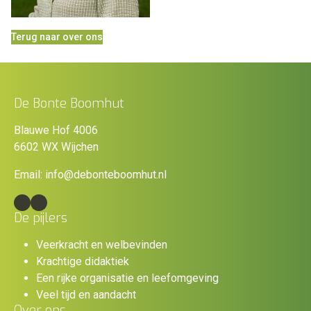
Terug naar over ons
De Bonte Boomhut
Blauwe Hof 4006
6602 WX Wijchen
Email:
info@debonteboomhut.nl
Facebook
LinkedIn
De pijlers
Veerkracht en welbevinden
Krachtige didaktiek
Een rijke organisatie en leefomgeving
Veel tijd en aandacht
Over ons