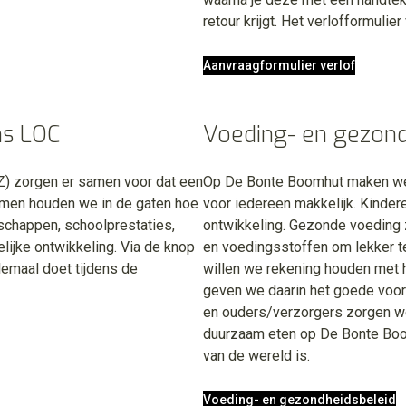
retour krijgt. Het verlofformulier
Aanvraagformulier verlof
ns LOC
Voeding- en gezond
) zorgen er samen voor dat een
Op De Bonte Boomhut maken we
amen houden we in de gaten hoe
voor iedereen makkelijk. Kindere
schappen, schoolprestaties,
ontwikkeling. Gezonde voeding 
lijke ontwikkeling. Via de knop
en voedingsstoffen om lekker te
lemaal doet tijdens de
willen we rekening houden met h
geven we daarin het goede voo
en ouders/verzorgers zorgen w
duurzaam eten op De Bonte Boo
van de wereld is.
Voeding- en gezondheidsbeleid