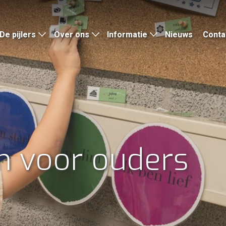
De pijlers
Over ons
Informatie
Nieuws
Conta
 voor ouders