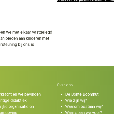
ben we met elkaar vastgelegd
an bieden aan kinderen met
steuning bij ons is
s
Over ons
rkracht en welbevinden
De Bonte Boomhut
htige didaktiek
Wie zijn wij?
rijke organisatie en
Waarom bestaan wij?
fomgeving
Waar staan we voor?