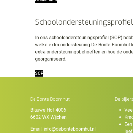
Schoolondersteuningsprofiel
In ons schoolondersteuningsprofiel (SOP) heb
welke extra ondersteuning De Bonte Boomhut k
extra ondersteuningsbehoeften en hoe de onder
georganiseerd.
SOP
De Bonte Boomhut
De pijler
Blauwe Hof 4006
Vee
6602 WX Wijchen
Krac
Een 
Email:
info@debonteboomhut.nl
lee