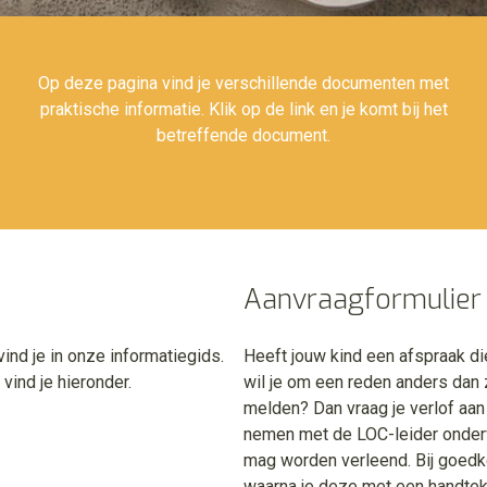
Op deze pagina vind je verschillende documenten met
praktische informatie. Klik op de link en je komt bij het
betreffende document.
Aanvraagformulier 
ind je in onze informatiegids.
Heeft jouw kind een afspraak di
vind je hieronder.
wil je om een reden anders dan 
melden? Dan vraag je verlof aan 
nemen met de LOC-leider onderw
mag worden verleend. Bij goedkeu
waarna je deze met een handtek