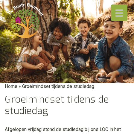
Ga
naar
de
inhoud
Nieuws
Home
»
Groeimindset tijdens de studiedag
Groeimindset tijdens de
studiedag
Afgelopen vrijdag stond de studiedag bij ons LOC in het